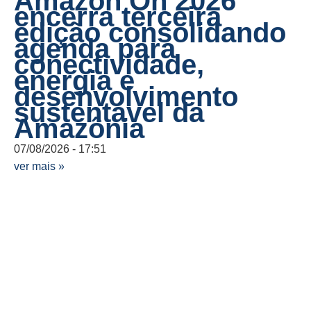
Amazon On 2026
encerra terceira
edição consolidando
agenda para
conectividade,
energia e
desenvolvimento
sustentável da
Amazônia
07/08/2026
17:51
ver mais »