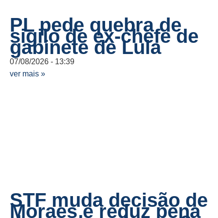
PL pede quebra de
sigilo de ex-chefe de
gabinete de Lula
07/08/2026
13:39
ver mais »
STF muda decisão de
Moraes e reduz pena