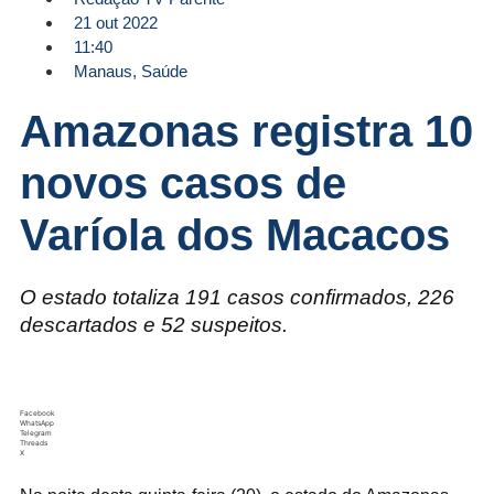
21 out 2022
11:40
Manaus
,
Saúde
Amazonas registra 10
novos casos de
Varíola dos Macacos
O estado totaliza 191 casos confirmados, 226
descartados e 52 suspeitos.
Facebook
WhatsApp
Telegram
Threads
X