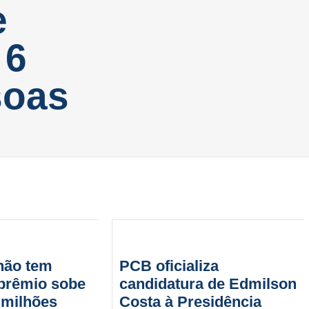
e
 6
soas
não tem
PCB oficializa
prêmio sobe
candidatura de Edmilson
 milhões
Costa à Presidência