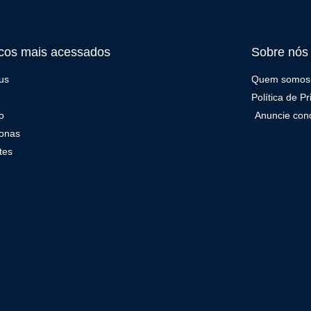
cos mais acessados
Sobre nós
us
Quem somos
Política de P
o
Anuncie con
onas
tes