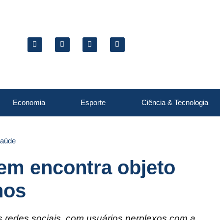
Economia
Esporte
Ciência & Tecnologia
aúde
em encontra objeto
nos
as redes sociais, com usuários perplexos com a