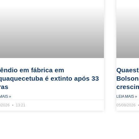
cêndio em fábrica em
Quaest:
aquaquecetuba é extinto após 33
Bolson
ras
cresci
MAIS »
LEIA MAIS »
8/2026
13:21
05/08/2026