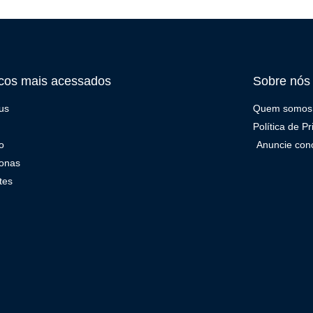
cos mais acessados
Sobre nós
us
Quem somos
Política de P
o
Anuncie con
onas
tes