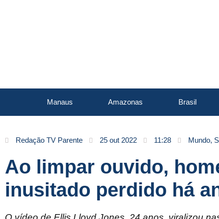
Manaus
Amazonas
Brasil
Redação TV Parente
25 out 2022
11:28
Mundo
,
S
Ao limpar ouvido, hom
inusitado perdido há a
O vídeo de Ellis Lloyd Jones, 24 anos, viralizou n