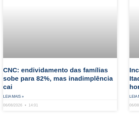
CNC: endividamento das famílias
In
sobe para 82%, mas inadimplência
It
cai
ho
LEIA MAIS »
LEIA 
06/08/2026
14:01
06/0