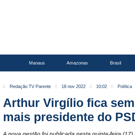
Manaus
Amazonas
Brasil
Redação TV Parente
18 nov 2022
10:02
Política
Arthur Virgílio fica se
mais presidente do P
A nova gestão foi publicada nesta quinta-feira (17),