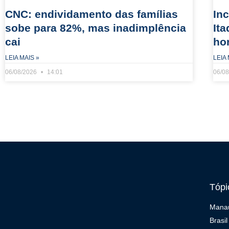
CNC: endividamento das famílias
In
sobe para 82%, mas inadimplência
It
cai
ho
LEIA MAIS »
LEIA 
06/08/2026
14:01
06/0
Tópi
Mana
Brasil