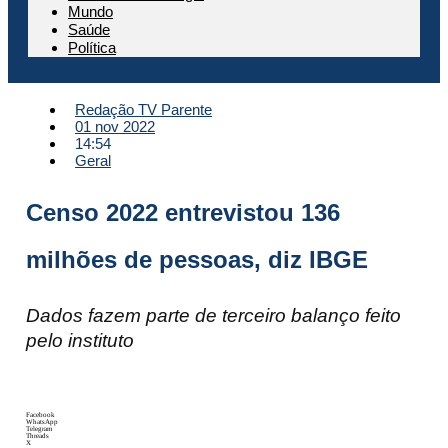
Mundo
Saúde
Política
Redação TV Parente
01 nov 2022
14:54
Geral
Censo 2022 entrevistou 136
milhões de pessoas, diz IBGE
Dados fazem parte de terceiro balanço feito
pelo instituto
Facebook
WhatsApp
Telegram
Threads
X