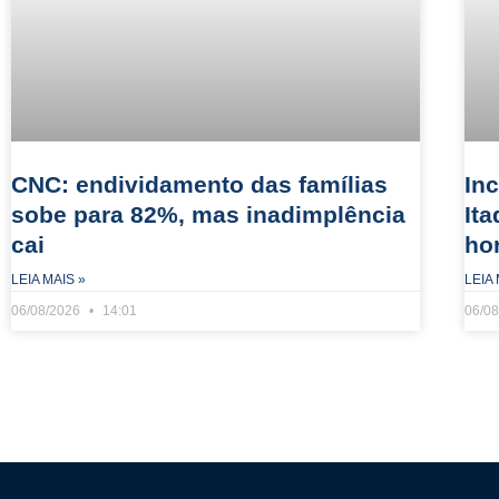
CNC: endividamento das famílias
In
sobe para 82%, mas inadimplência
It
cai
ho
LEIA MAIS »
LEIA 
06/08/2026
14:01
06/0