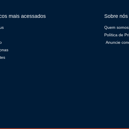
cos mais acessados
Sobre nós
us
Quem somos
Política de P
o
Anuncie con
onas
tes