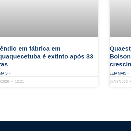
cêndio em fábrica em
Quaest:
aquaquecetuba é extinto após 33
Bolson
ras
cresci
MAIS »
LEIA MAIS »
8/2026
13:21
05/08/2026