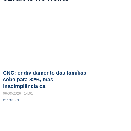
CNC: endividamento das famílias
sobe para 82%, mas
inadimplência cai
06/08/2026
14:01
ver mais »