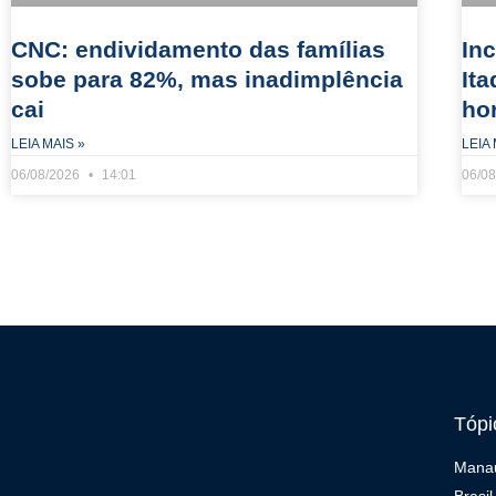
CNC: endividamento das famílias
In
sobe para 82%, mas inadimplência
It
cai
ho
LEIA MAIS »
LEIA 
06/08/2026
14:01
06/0
Tópi
Mana
Brasil