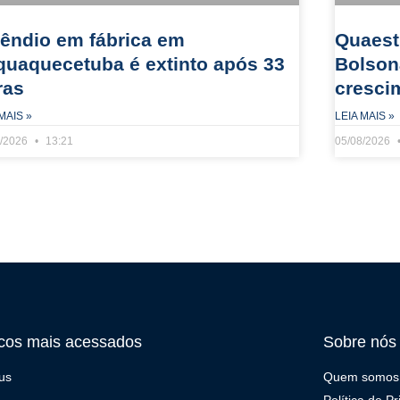
cêndio em fábrica em
Quaest:
aquaquecetuba é extinto após 33
Bolson
ras
cresci
MAIS »
LEIA MAIS »
8/2026
13:21
05/08/2026
cos mais acessados
Sobre nós
us
Quem somos
Política de P