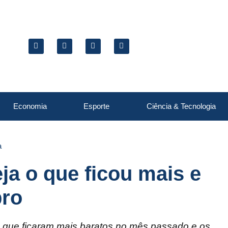
Economia
Esporte
Ciência & Tecnologia
a
veja o que ficou mais e
bro
s que ficaram mais baratos no mês passado e os