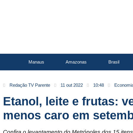
Manaus
Amazonas
Brasil
Redação TV Parente
11 out 2022
10:48
Economi
Etanol, leite e frutas: 
menos caro em setem
Confira o levantamento do Metrópoles dos 15 iten