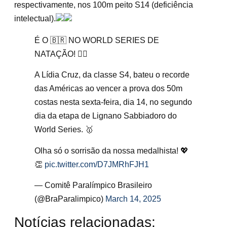
respectivamente, nos 100m peito S14 (deficiência
intelectual).
É O 🇧🇷 NO WORLD SERIES DE
NATAÇÃO! 🏊‍♂️
A Lídia Cruz, da classe S4, bateu o recorde
das Américas ao vencer a prova dos 50m
costas nesta sexta-feira, dia 14, no segundo
dia da etapa de Lignano Sabbiadoro do
World Series. 🥇
Olha só o sorrisão da nossa medalhista! 💖
👏
pic.twitter.com/D7JMRhFJH1
— Comitê Paralímpico Brasileiro
(@BraParalimpico)
March 14, 2025
Notícias relacionadas: