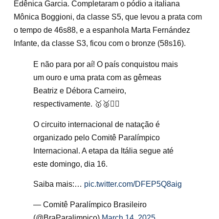
Edênica Garcia. Completaram o pódio a italiana
Mônica Boggioni, da classe S5, que levou a prata com
o tempo de 46s88, e a espanhola Marta Fernández
Infante, da classe S3, ficou com o bronze (58s16).
E não para por aí! O país conquistou mais
um ouro e uma prata com as gêmeas
Beatriz e Débora Carneiro,
respectivamente. 🥇🥈🏊‍♀️
O circuito internacional de natação é
organizado pelo Comitê Paralímpico
Internacional. A etapa da Itália segue até
este domingo, dia 16.
Saiba mais:…
pic.twitter.com/DFEP5Q8aig
— Comitê Paralímpico Brasileiro
(@BraParalimpico)
March 14, 2025