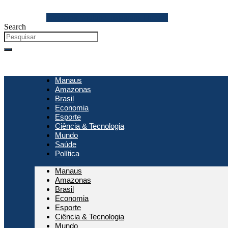
Ir
para
Facebook
Youtube
Instagram
Threads
o
Search
conteúdo
Manaus
Amazonas
Brasil
Economia
Esporte
Ciência & Tecnologia
Mundo
Saúde
Política
Manaus
Amazonas
Brasil
Economia
Esporte
Ciência & Tecnologia
Mundo