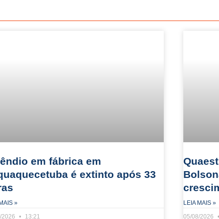
cêndio em fábrica em
Quaest:
aquaquecetuba é extinto após 33
Bolson
ras
cresci
MAIS »
LEIA MAIS »
8/2026
13:21
05/08/2026