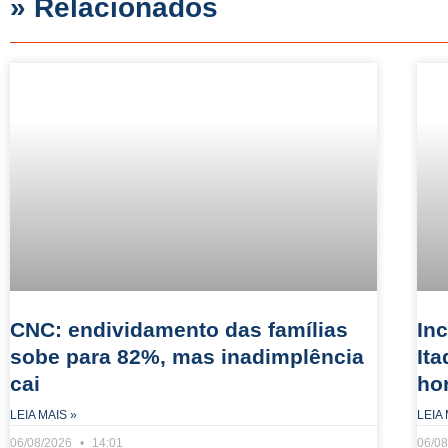
» Relacionados
CNC: endividamento das famílias
In
sobe para 82%, mas inadimplência
It
cai
ho
LEIA MAIS »
LEIA 
06/08/2026
14:01
06/0