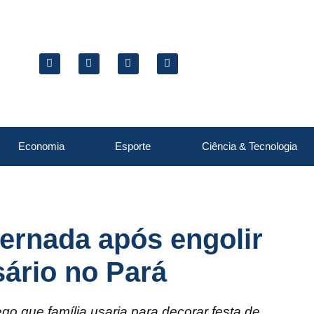
Economia
Esporte
Ciência & Tecnologia
ernada após engolir
sário no Pará
ego que família usaria para decorar festa de