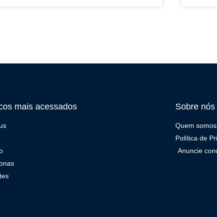
cos mais acessados
Sobre nós
us
Quem somos
Política de P
o
Anuncie con
onas
tes