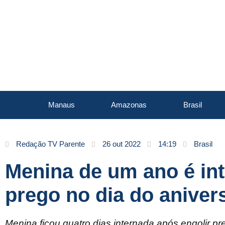
Manaus
Amazonas
Brasil
Redação TV Parente
26 out 2022
14:19
Brasil
Menina de um ano é int
prego no dia do aniver
Menina ficou quatro dias internada após engolir pr