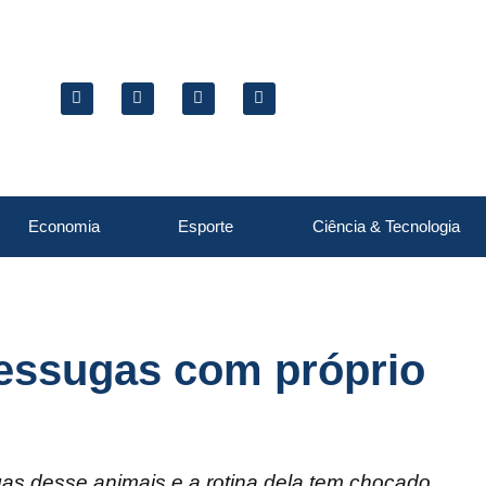
Economia
Esporte
Ciência & Tecnologia
essugas com próprio
 desse animais e a rotina dela tem chocado