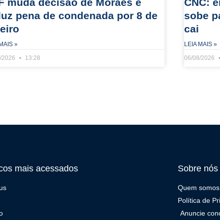
F muda decisão de Moraes e
CNC: e
duz pena de condenada por 8 de
sobe p
eiro
cai
MAIS »
LEIA MAIS »
8/2026
13:28
06/08/2026
cos mais acessados
Sobre nós
us
Quem somos
Política de P
o
Anuncie con