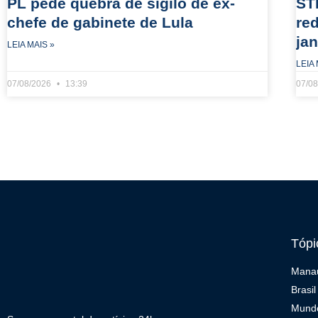
PL pede quebra de sigilo de ex-
ST
chefe de gabinete de Lula
re
jan
LEIA MAIS »
LEIA 
07/08/2026
13:39
07/0
Tópi
Mana
Brasil
Mund