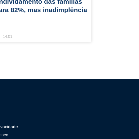
ndividamento das famílias
ara 82%, mas inadimplência
14:01
rivacidade
osco