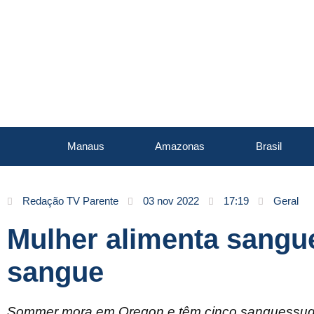
Manaus
Amazonas
Brasil
Redação TV Parente
03 nov 2022
17:19
Geral
Mulher alimenta sangu
sangue
Sommer mora em Oregon e têm cinco sanguessugas