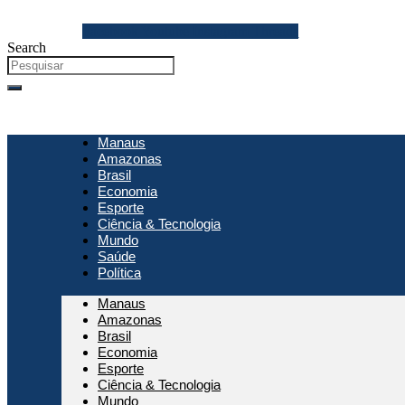
Ir
para
Facebook
Youtube
Instagram
Threads
o
Search
conteúdo
Manaus
Amazonas
Brasil
Economia
Esporte
Ciência & Tecnologia
Mundo
Saúde
Política
Manaus
Amazonas
Brasil
Economia
Esporte
Ciência & Tecnologia
Mundo