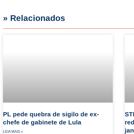
» Relacionados
PL pede quebra de sigilo de ex-
ST
chefe de gabinete de Lula
re
jan
LEIA MAIS »