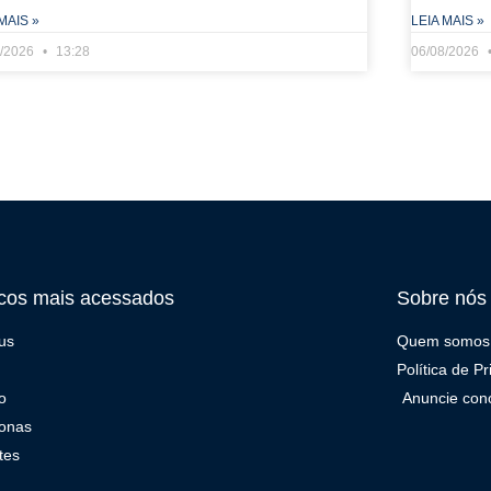
MAIS »
LEIA MAIS »
8/2026
13:28
06/08/2026
cos mais acessados
Sobre nós
us
Quem somos
Política de P
o
Anuncie con
onas
tes