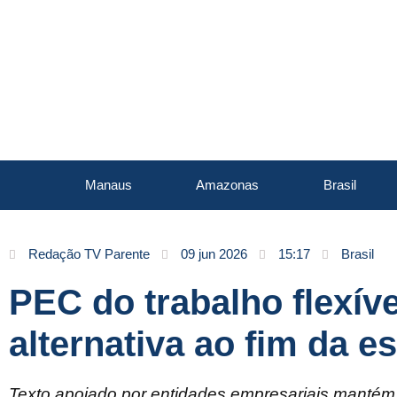
Manaus
Amazonas
Brasil
Redação TV Parente
09 jun 2026
15:17
Brasil
PEC do trabalho flexív
alternativa ao fim da e
Texto apoiado por entidades empresariais mantém 