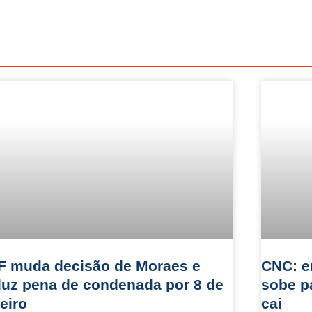
F muda decisão de Moraes e
CNC: e
duz pena de condenada por 8 de
sobe p
eiro
cai