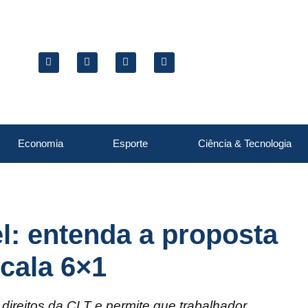
Economia
Esporte
Ciência & Tecnologia
el: entenda a proposta
scala 6×1
direitos da CLT e permite que trabalhador