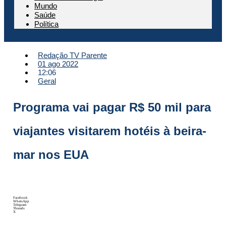
Mundo
Saúde
Política
Redação TV Parente
01 ago 2022
12:06
Geral
Programa vai pagar R$ 50 mil para
viajantes visitarem hotéis à beira-
mar nos EUA
Facebook
WhatsApp
Telegram
Threads
X