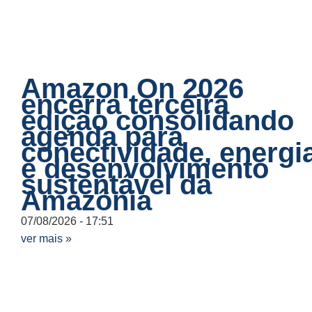
Amazon On 2026
encerra terceira
edição consolidando
agenda para
conectividade, energi
e desenvolvimento
sustentável da
Amazônia
07/08/2026
17:51
ver mais »