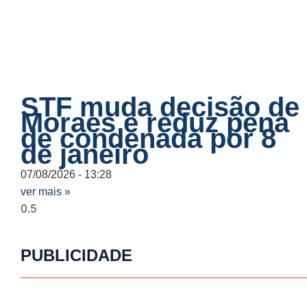
STF muda decisão de
Moraes e reduz pena
de condenada por 8
de janeiro
07/08/2026
13:28
ver mais »
PUBLICIDADE