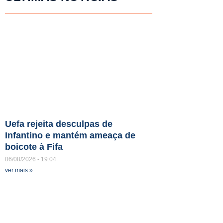
Uefa rejeita desculpas de
Infantino e mantém ameaça de
boicote à Fifa
06/08/2026
19:04
ver mais »