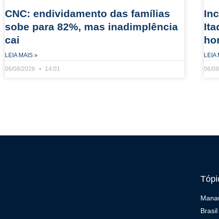
CNC: endividamento das famílias
In
sobe para 82%, mas inadimplência
It
cai
ho
LEIA MAIS »
LEIA 
06/08/2026
14:01
06/0
Tópi
Mana
Brasil