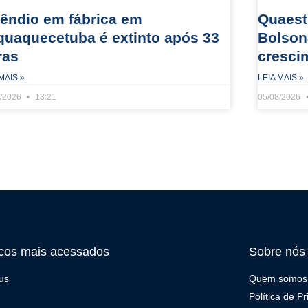
cêndio em fábrica em
Quaest:
aquaquecetuba é extinto após 33
Bolson
ras
cresci
MAIS »
LEIA MAIS »
8/2026
13:21
05/08/2026
cos mais acessados
Sobre nós
us
Quem somos
Política de P