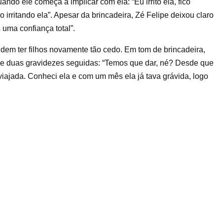
uando ele começa a implicar com ela: “Eu irrito ela, fico
irritando ela”. Apesar da brincadeira, Zé Felipe deixou claro
 uma confiança total”.
dem ter filhos novamente tão cedo. Em tom de brincadeira,
 de duas gravidezes seguidas: “Temos que dar, né? Desde que
 viajada. Conheci ela e com um mês ela já tava grávida, logo