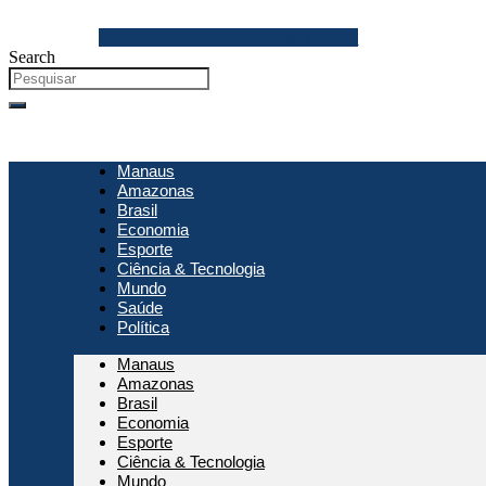
Ir
para
Facebook
Youtube
Instagram
Threads
o
Search
conteúdo
Manaus
Amazonas
Brasil
Economia
Esporte
Ciência & Tecnologia
Mundo
Saúde
Política
Manaus
Amazonas
Brasil
Economia
Esporte
Ciência & Tecnologia
Mundo