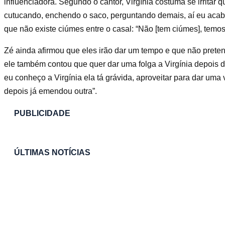
influenciadora. Segundo o cantor, Virgínia costuma se irritar q
cutucando, enchendo o saco, perguntando demais, aí eu acabo 
que não existe ciúmes entre o casal: “Não [tem ciúmes], temos
Zé ainda afirmou que eles irão dar um tempo e que não preten
ele também contou que quer dar uma folga a Virgínia depois
eu conheço a Virgínia ela tá grávida, aproveitar para dar uma
depois já emendou outra”.
PUBLICIDADE
ÚLTIMAS NOTÍCIAS