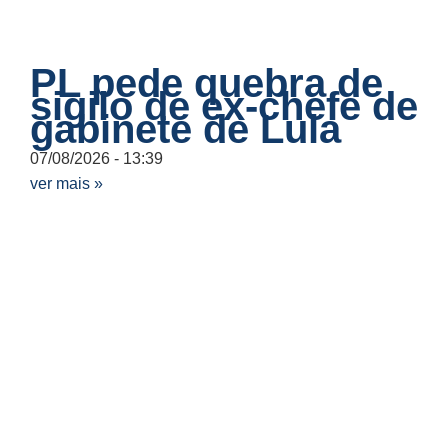
PL pede quebra de
sigilo de ex-chefe de
gabinete de Lula
07/08/2026
13:39
ver mais »