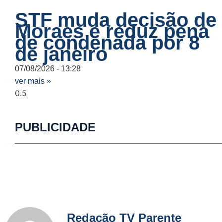
STF muda decisão de
Moraes e reduz pena
de condenada por 8
de janeiro
07/08/2026
13:28
ver mais »
PUBLICIDADE
Redação TV Parente