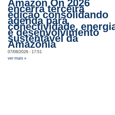
Amazon On 2026
encerra terceira
edição consolidando
agenda para
conectividade, energi
e desenvolvimento
sustentável da
Amazônia
07/08/2026
17:51
ver mais »