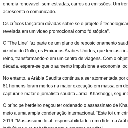
energia renovável, sem estradas, carros ou emissões. Um trem
acrescenta o comunicado.
Os críticos lançaram dúvidas sobre se o projeto é tecnologic
revelada em um vídeo promocional como “distópica”.
O “The Line” faz parte de um plano de reposicionamento saud
vizinho do Golfo, os Emirados Árabes Unidos, que tem as ci
reino, transformando-o em um centro de viagens. Com o objetiv
década, espera-se que o aumento impulsione a economia loca
No entanto, a Arábia Saudita continua a ser atormentada por c
81 homens foram mortos na maior execução em massa em déc
capturar e matar o jornalista saudita Jamal Khashoggi, segun
O príncipe herdeiro negou ter ordenado o assassinato de Kh
meio a uma ampla condenação internacional. “Este foi um cr
2019. “Mas assumo total responsabilidade como líder na Aráb