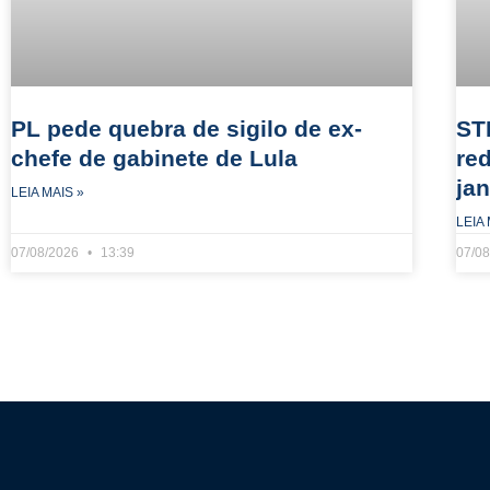
PL pede quebra de sigilo de ex-
ST
chefe de gabinete de Lula
re
jan
LEIA MAIS »
LEIA 
07/08/2026
13:39
07/0