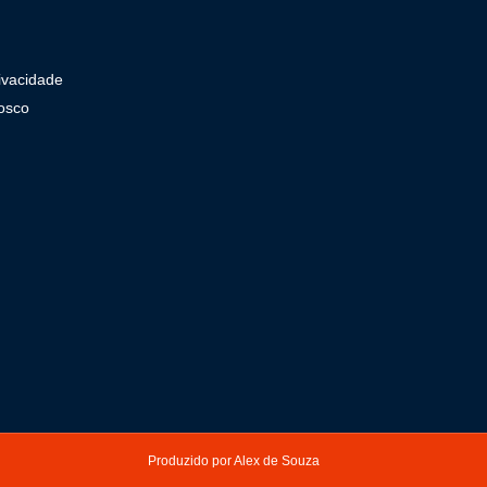
rivacidade
osco
Produzido por Alex de Souza