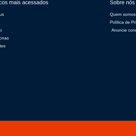
cos mais acessados
Sobre nós
us
Quem somos
Política de P
o
Anuncie con
onas
tes