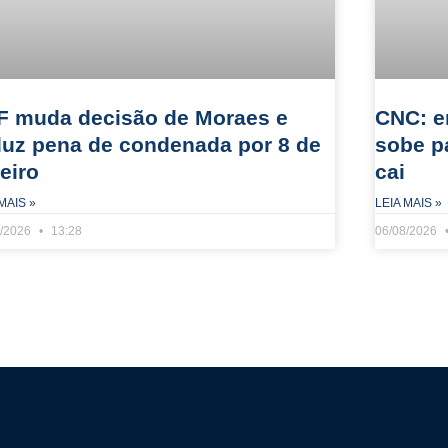
F muda decisão de Moraes e
CNC: e
duz pena de condenada por 8 de
sobe p
eiro
cai
MAIS »
LEIA MAIS »
8/2026
13:28
06/08/2026