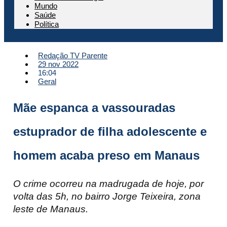
Mundo
Saúde
Política
Redação TV Parente
29 nov 2022
16:04
Geral
Mãe espanca a vassouradas
estuprador de filha adolescente e
homem acaba preso em Manaus
O crime ocorreu na madrugada de hoje, por
volta das 5h, no bairro Jorge Teixeira, zona
leste de Manaus.