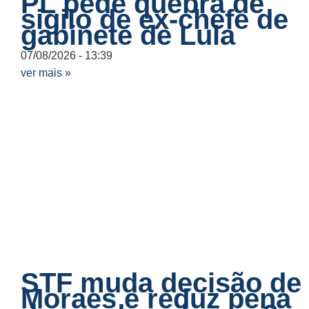
PL pede quebra de
sigilo de ex-chefe de
gabinete de Lula
07/08/2026
13:39
ver mais »
STF muda decisão de
Moraes e reduz pena