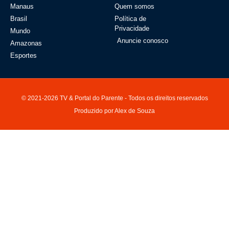
Manaus
Quem somos
Brasil
Política de
Privacidade
Mundo
Anuncie conosco
Amazonas
Esportes
© 2021-2026 TV & Portal do Parente - Todos os direitos reservados
Produzido por Alex de Souza