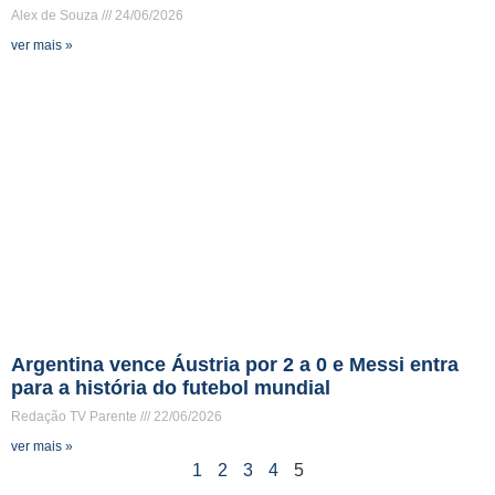
Alex de Souza
24/06/2026
ver mais »
Argentina vence Áustria por 2 a 0 e Messi entra
para a história do futebol mundial
Redação TV Parente
22/06/2026
ver mais »
1
2
3
4
5